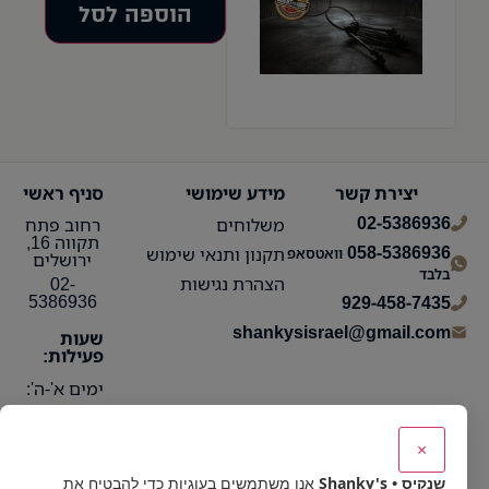
הוספה לסל
יצירת קשר
מידע שימושי
סניף ראשי
02-5386936
משלוחים
רחוב פתח
תקווה 16,
058-5386936
תקנון ותנאי שימוש
וואטסאפ
ירושלים
בלבד
הצהרת נגישות
02-
5386936
929-458-7435
shankysisrael@gmail.com
שעות
פעילות:
ימים א'-ה':
10:15 עד
21:30
×
ימי ו':
שנקיס • Shanky's
אנו משתמשים בעוגיות כדי להבטיח את