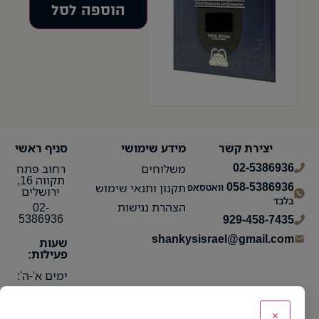
הוספה לסל
יצירת קשר
מידע שימושי
סניף ראשי
02-5386936
משלוחים
רחוב פתח
תקווה 16,
058-5386936
תקנון ותנאי שימוש
וואטסאפ
ירושלים
בלבד
הצהרת נגישות
02-
5386936
929-458-7435
shankysisrael@gmail.com
שעות
פעילות:
ימים א'-ה':
10:15 עד
21:30
×