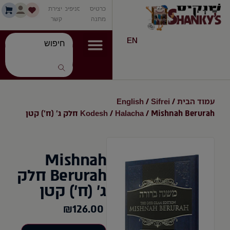
כרטיס
סניפים
יצירת
מתנה
קשר
EN
עמוד הבית
Sifrei
English
/
/
Kodesh
Halacha
/ Mishnah Berurah חלק ג' (ח') קטן
/
Mishnah
Berurah חלק
ג' (ח') קטן
₪
126.00