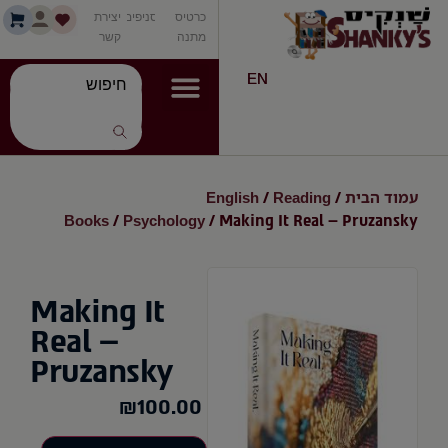
כרטיס
סניפים
יצירת
מתנה
קשר
EN
עמוד הבית
Reading
English
/
/
Books
Psychology
/
/ Making It Real – Pruzansky
Making It
Real –
Pruzansky
₪
100.00