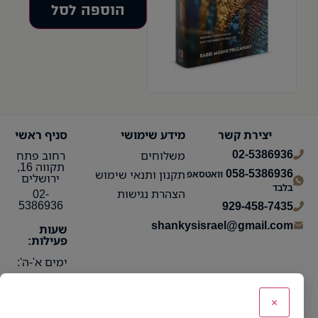
הוספה לסל
יצירת קשר
מידע שימושי
סניף ראשי
02-5386936
משלוחים
רחוב פתח
תקווה 16,
058-5386936
תקנון ותנאי שימוש
וואטסאפ
ירושלים
בלבד
הצהרת נגישות
02-
5386936
929-458-7435
shankysisrael@gmail.com
שעות
פעילות:
ימים א'-ה':
10:15 עד
21:30
×
ימי ו':