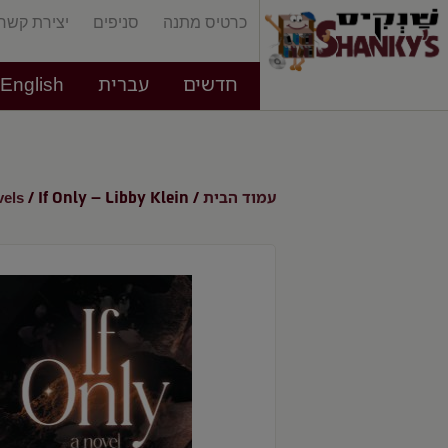
כרטיס מתנה
סניפים
יצירת קשר
חדשים
עברית
English
עמוד הבית
els
/ If Only – Libby Klein
/