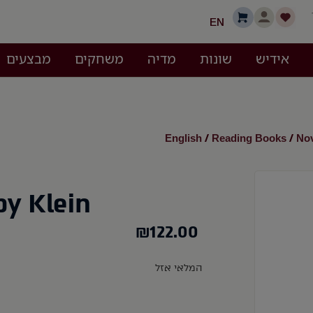
EN
אידיש
שונות
מדיה
משחקים
מבצעים
English
Reading Books
Nov
/
/
by Klein
₪
122.00
המלאי אזל