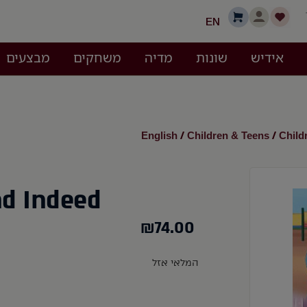
EN
אידיש
שונות
מדיה
משחקים
מבצעים
English
Children & Teens
Child
/
/
nd Indeed
₪
74.00
המלאי אזל