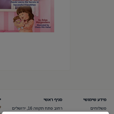
מידע שימושי
סניף ראשי
י
משלוחים
רחוב פתח תקווה 16, ירושלים