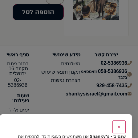
הוספה לסל
יצירת קשר
מידע שימושי
סניף ראשי
02-5386936
משלוחים
רחוב פתח
תקווה 16,
058-5386936
תקנון ותנאי שימוש
וואטסאפ
ירושלים
בלבד
הצהרת נגישות
02-
5386936
929-458-7435
shankysisrael@gmail.com
שעות
פעילות:
ימים א'-ה':
10:15 עד
21:30
×
ימי ו':
שנקיס • Shanky's
אנו משתמשים בעוגיות כדי להבטיח את