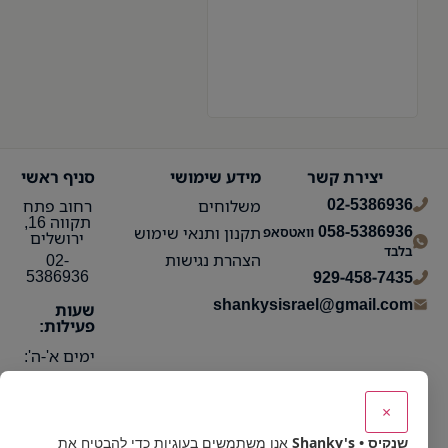
יצירת קשר
מידע שימושי
סניף ראשי
02-5386936
משלוחים
רחוב פתח
תקווה 16,
058-5386936
תקנון ותנאי שימוש
וואטסאפ
ירושלים
בלבד
הצהרת נגישות
02-
5386936
929-458-7435
shankysisrael@gmail.com
שעות
פעילות:
ימים א'-ה':
10:15 עד
21:30
×
ימי ו':
שנקיס • Shanky's
אנו משתמשים בעוגיות כדי להבטיח את