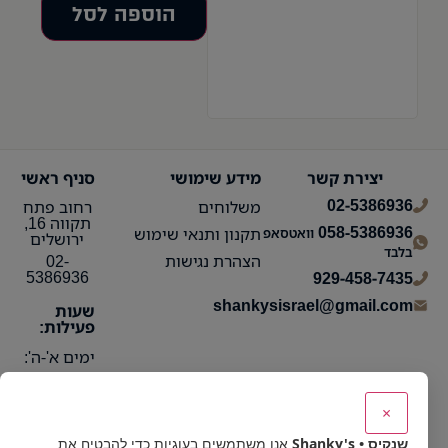
הוספה לסל
יצירת קשר
מידע שימושי
סניף ראשי
02-5386936
משלוחים
רחוב פתח
תקווה 16,
058-5386936
תקנון ותנאי שימוש
וואטסאפ
ירושלים
בלבד
הצהרת נגישות
02-
5386936
929-458-7435
shankysisrael@gmail.com
שעות
פעילות:
ימים א'-ה':
10:15 עד
21:30
×
ימי ו':
שנקיס • Shanky's
אנו משתמשים בעוגיות כדי להבטיח את