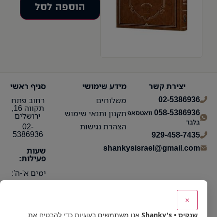
הוספה לסל
יצירת קשר
מידע שימושי
סניף ראשי
02-5386936
משלוחים
רחוב פתח
תקווה 16,
058-5386936
תקנון ותנאי שימוש
וואטסאפ
ירושלים
בלבד
הצהרת נגישות
02-
5386936
929-458-7435
shankysisrael@gmail.com
שעות
פעילות:
ימים א'-ה':
10:15 עד
21:30
×
ימי ו':
שנקיס • Shanky's
אנו משתמשים בעוגיות כדי להבטיח את