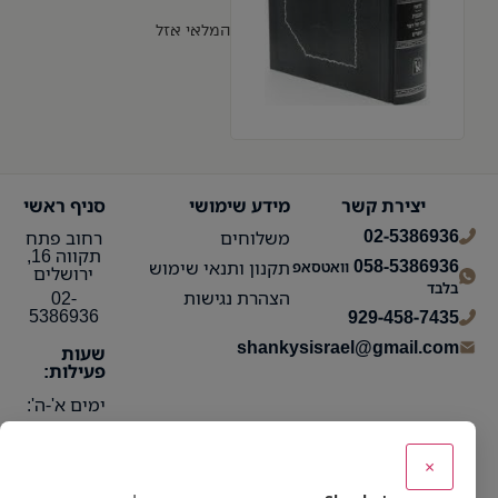
המלאי אזל
יצירת קשר
מידע שימושי
סניף ראשי
02-5386936
משלוחים
רחוב פתח
תקווה 16,
058-5386936
תקנון ותנאי שימוש
וואטסאפ
ירושלים
בלבד
הצהרת נגישות
02-
5386936
929-458-7435
shankysisrael@gmail.com
שעות
פעילות:
ימים א'-ה':
10:15 עד
21:30
×
ימי ו':