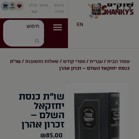
כרטיס
סניפים
יצירת
מתנה
קשר
EN
עמוד הבית
עברית
ספרי קודש
שאלות ותשובות
/
/
/
/ שו"ת
כנסת יחזקאל השלם – זכרון אהרן
שו"ת כנסת
יחזקאל
השלם –
זכרון אהרן
₪
85.00