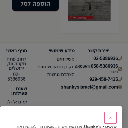
הוספה לסל
יצירת קשר
מידע שימושי
סניף ראשי
02-5386936
משלוחים
רחוב פתח
תקווה 16,
058-5386936
תקנון ותנאי שימוש
וואטסאפ
ירושלים
בלבד
הצהרת נגישות
02-
5386936
929-458-7435
shankysisrael@gmail.com
שעות
פעילות:
ימים א'-ה':
10:15 עד
21:30
×
ימי ו':
שנקיס • Shanky's
אנו משתמשים בעוגיות כדי להבטיח את