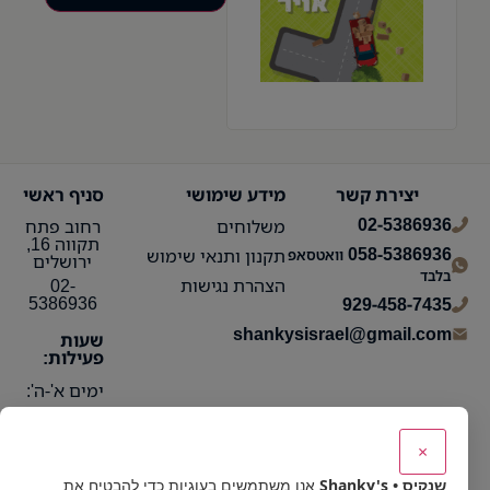
יצירת קשר
מידע שימושי
סניף ראשי
02-5386936
משלוחים
רחוב פתח
תקווה 16,
058-5386936
תקנון ותנאי שימוש
וואטסאפ
ירושלים
בלבד
הצהרת נגישות
02-
5386936
929-458-7435
shankysisrael@gmail.com
שעות
פעילות:
ימים א'-ה':
10:15 עד
21:30
×
ימי ו':
שנקיס • Shanky's
אנו משתמשים בעוגיות כדי להבטיח את