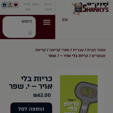
כרטיס
סניפים
יצירת
מתנה
קשר
EN
עמוד הבית
עברית
ספרי קריאה
קריאה
/
/
/
מבוגרים
/ כריות בלי אויר – י. שפר
כריות בלי
אויר – י. שפר
₪
62.00
הוספה לסל