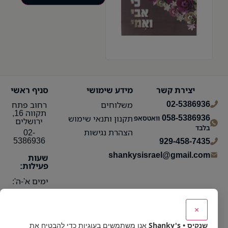
יצירת קשר
מידע שימושי
סניף ראשי
02-5386936
משלוחים
רחוב פתח
תקווה 16,
058-5386936
תקנון ותנאי שימוש
וואטסאפ
ירושלים
בלבד
הצהרת נגישות
02-
5386936
929-458-7435
shankysisrael@gmail.com
שעות
פעילות:
ימים א'-ה':
10:15 עד
21:30
×
ימי ו':
שנקיס • Shanky's
אנו משתמשים בעוגיות כדי להבטיח את