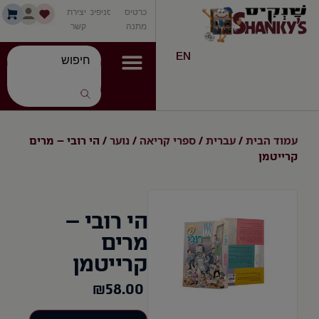
כרטיס
סניפים
יצירת
מתנה
קשר
EN
עמוד הבית
עברית
ספרי קריאה
נוער
/
/
/
/ הי רובי – מרים
קרייטמן
הי רובי –
מרים
קרייטמן
₪
58.00