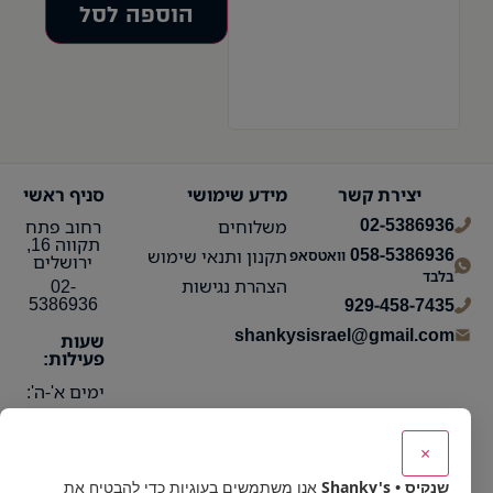
הוספה לסל
יצירת קשר
מידע שימושי
סניף ראשי
02-5386936
משלוחים
רחוב פתח
תקווה 16,
058-5386936
תקנון ותנאי שימוש
וואטסאפ
ירושלים
בלבד
הצהרת נגישות
02-
5386936
929-458-7435
shankysisrael@gmail.com
שעות
פעילות:
ימים א'-ה':
10:15 עד
21:30
×
ימי ו':
שנקיס • Shanky's
אנו משתמשים בעוגיות כדי להבטיח את