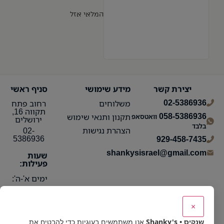
המלאי אזל
יצירת קשר
מידע שימושי
סניף ראשי
02-5386936
משלוחים
רחוב פתח
תקווה 16,
058-5386936
תקנון ותנאי שימוש
וואטסאפ
ירושלים
בלבד
הצהרת נגישות
02-
5386936
929-458-7435
shankysisrael@gmail.com
שעות
פעילות:
ימים א'-ה':
10:15 עד
21:30
×
ימי ו':
שנקיס • Shanky's
אנו משתמשים בעוגיות כדי להבטיח את