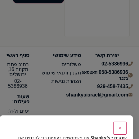
יצירת קשר
מידע שימושי
סניף ראשי
02-5386936
משלוחים
רחוב פתח
תקווה 16,
058-5386936
תקנון ותנאי שימוש
וואטסאפ
ירושלים
בלבד
הצהרת נגישות
02-
5386936
929-458-7435
shankysisrael@gmail.com
שעות
פעילות:
ימים א'-ה':
10:15 עד
21:30
×
ימי ו':
שנקיס • Shanky's
אנו משתמשים בעוגיות כדי להבטיח את