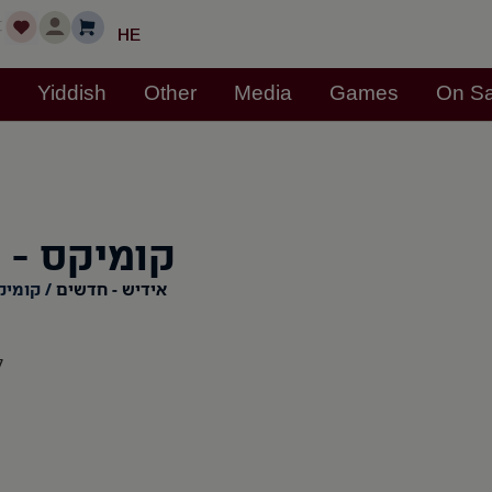
t
HE
h
Yiddish
Other
Media
Games
On Sa
קומיקס - 
אידיש - חדשים
/ קומיק
ל