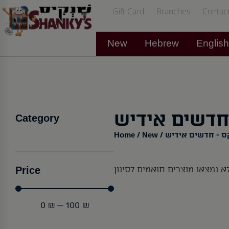
Gift Card
Branches
Contac
New
Hebrew
Englis
חדשים אידיש
Category
Home
New
ס - חדשים אידיש
/
/
Price
א נמצאו מוצרים תואמים לסינון
0
₪
—
100
₪