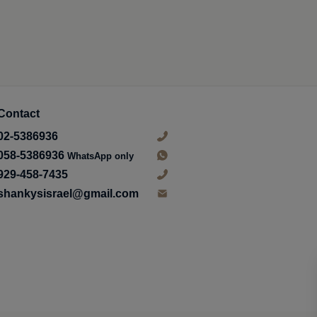
Contact
02-5386936
058-5386936
WhatsApp only
929-458-7435
shankysisrael@gmail.com